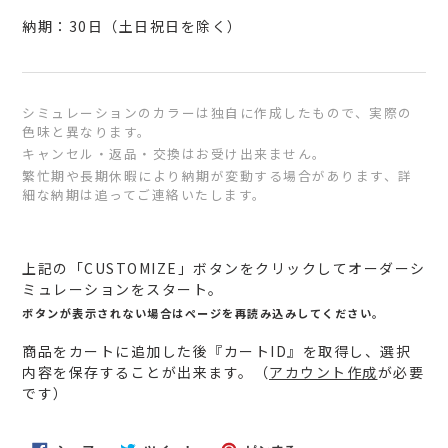
納期：30日（土日祝日を除く）
シミュレーションのカラーは独自に作成したもので、実際の
色味と異なります。
キャンセル・返品・交換はお受け出来ません。
繁忙期や長期休暇により納期が変動する場合があります、詳
細な納期は追ってご連絡いたします。
カ
ー
上記の「CUSTOMIZE」ボタンをクリックしてオーダーシ
ト
ミュレーションをスタート。
に
ボタンが表示されない場合はページを再読み込みしてください。
商
商品をカートに追加した後『カートID』を取得し、選択
品
内容を保存することが出来ます。（
アカウント作成
が必要
を
です）
追
加
す
FACEBOOK
TWITTER
PINTEREST