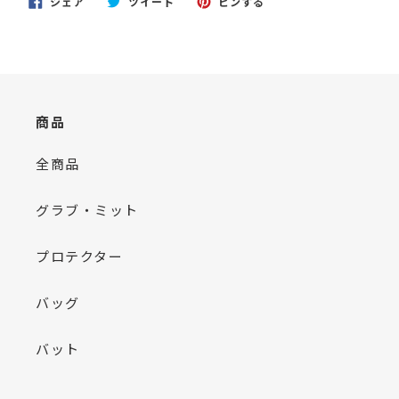
シェア
ツイート
ピンする
る
で
に
で
シ
投
ピ
ェ
稿
ン
ア
す
す
す
る
る
る
商品
全商品
グラブ・ミット
プロテクター
バッグ
バット