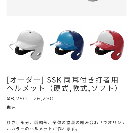
[オーダー] SSK 両耳付き打者用
ヘルメット（硬式,軟式,ソフト）
通
¥8,250 - 26,290
常
税込
価
格
ひさし部分、前頭部、全体の塗装の組み合わせでオリジナ
ルカラーのヘルメットが作れます。