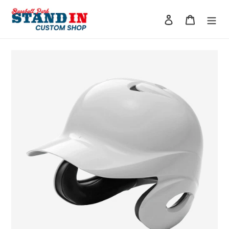
コ
ン
ログイン
カート
テ
ン
ツ
に
ス
キ
ッ
プ
す
る