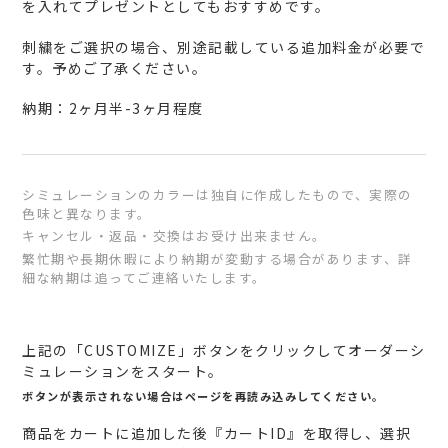
を入れてプレゼントとしてもおすすめです。
刺繍をご選択の場合、別途記載している追加料金が必要で
す。予めご了承ください。
納期：2ヶ月半-3ヶ月程度
シミュレーションのカラーは独自に作成したもので、実際の
色味と異なります。
キャンセル・返品・交換はお受け出来ません。
繁忙期や長期休暇により納期が変動する場合があります、詳
細な納期は追ってご連絡いたします。
カ
ー
上記の「CUSTOMIZE」ボタンをクリックしてオーダーシ
ト
ミュレーションをスタート。
に
ボタンが表示されない場合はページを再読み込みしてください。
商
商品をカートに追加した後『カートID』を取得し、選択
品