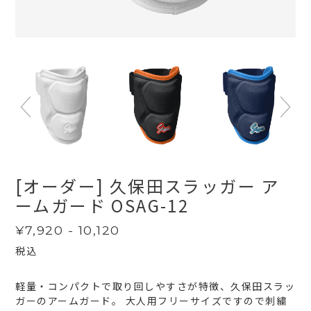
[オーダー] 久保田スラッガー ア
ームガード OSAG-12
通
¥7,920 - 10,120
常
税込
価
格
軽量・コンパクトで取り回しやすさが特徴、久保田スラッ
ガーのアームガード。 大人用フリーサイズですので刺繍