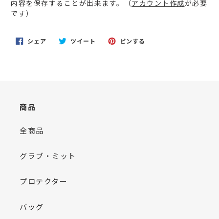
内容を保存することが出来ます。（
アカウント作成
が必要
を
です）
追
加
す
FACEBOOK
TWITTER
PINTEREST
シェア
ツイート
ピンする
る
で
に
で
シ
投
ピ
ェ
稿
ン
ア
す
す
す
る
る
る
商品
全商品
グラブ・ミット
プロテクター
バッグ