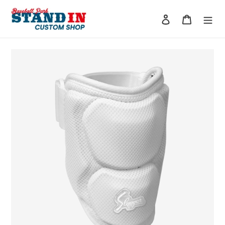
コ
ン
ログイン
カート
テ
ン
ツ
に
ス
キ
ッ
プ
す
る