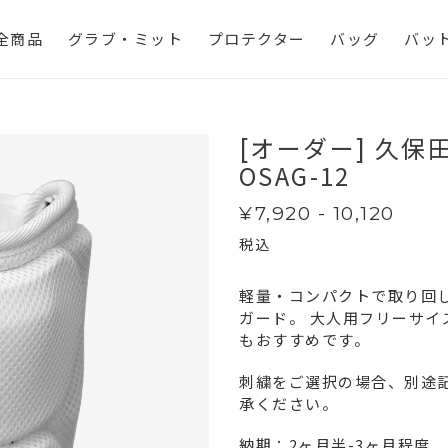
全商品
グラブ・ミット
プロテクター
バッグ
バッ
[オーダー] 久保
OSAG-12
通
¥7,920 - 10,120
常
税込
価
格
軽量・コンパクトで取り回
ガード。 大人用フリーサ
もおすすめです。
刺繍をご選択の場合、別途
承ください。
納期：2ヶ月半-3ヶ月程度