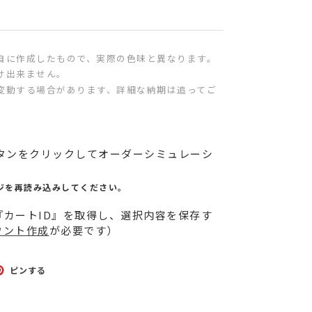
自に作成したもので、実際の色味と異なります。
け出来ません。
変動する場合があります、詳細な納期は追ってご
」ボタンをクリックしてオーダーシミュレーシ
ジを再読み込みしてください。
カートID』を取得し、選択内容を保存す
ウント作成
が必要です）
TTER
PINTEREST
ピンする
で
ピ
ン
す
る