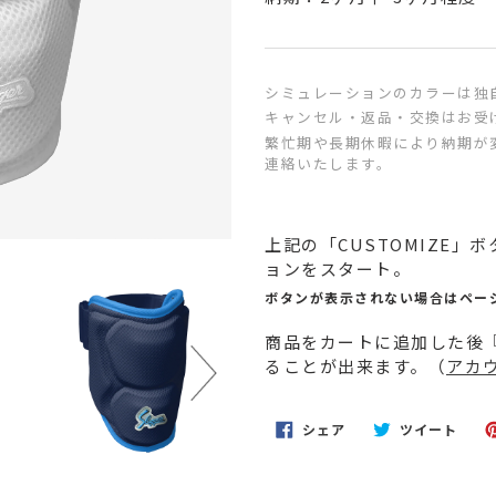
シミュレーションのカラーは独
キャンセル・返品・交換はお受
繁忙期や長期休暇により納期が
連絡いたします。
カ
上記の「CUSTOMIZE
ー
ョンをスタート。
ト
に
ボタンが表示されない場合はペー
商
商品をカートに追加した後『
品
ることが出来ます。（
アカ
を
追
加
FACEBOOK
TWI
シェア
ツイート
す
で
に
シ
投
る
ェ
稿
ア
す
す
る