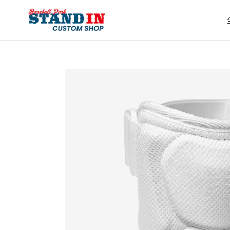
コ
ン
テ
ン
ツ
に
ス
キ
ッ
プ
す
る