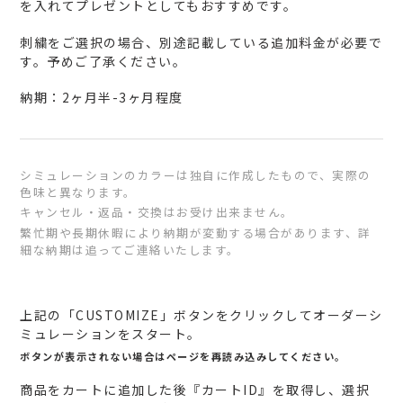
を入れてプレゼントとしてもおすすめです。
刺繍をご選択の場合、別途記載している追加料金が必要で
す。予めご了承ください。
納期：2ヶ月半-3ヶ月程度
シミュレーションのカラーは独自に作成したもので、実際の
色味と異なります。
キャンセル・返品・交換はお受け出来ません。
繁忙期や長期休暇により納期が変動する場合があります、詳
細な納期は追ってご連絡いたします。
カ
ー
上記の「CUSTOMIZE」ボタンをクリックしてオーダーシ
ト
ミュレーションをスタート。
に
ボタンが表示されない場合はページを再読み込みしてください。
商
商品をカートに追加した後『カートID』を取得し、選択
品