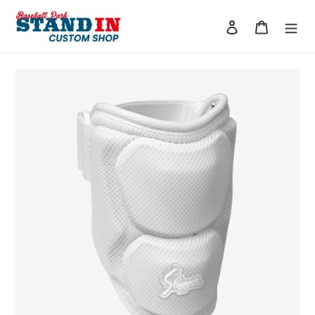
コ
ン
ログイン
カート
テ
ン
ツ
に
ス
キ
ッ
プ
す
る