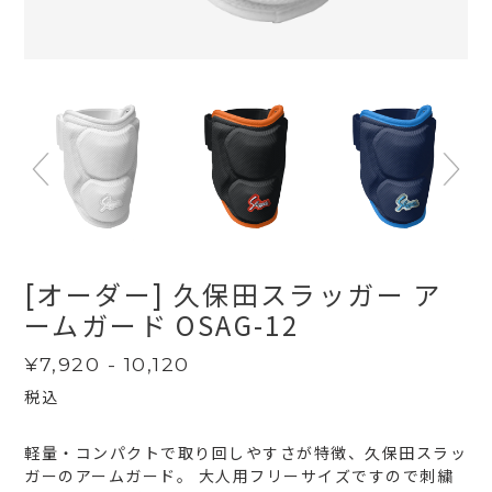
[オーダー] 久保田スラッガー ア
ームガード OSAG-12
通
¥7,920 - 10,120
常
税込
価
格
軽量・コンパクトで取り回しやすさが特徴、久保田スラッ
ガーのアームガード。 大人用フリーサイズですので刺繍