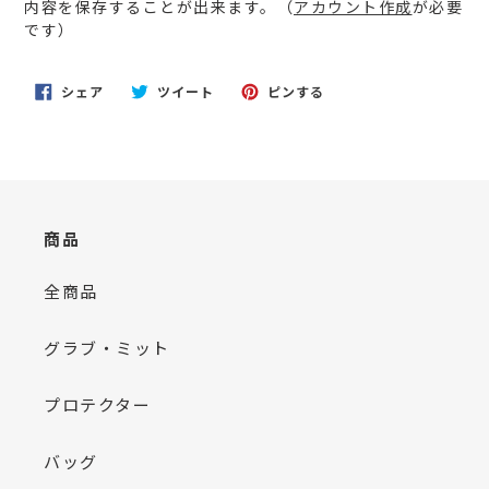
内容を保存することが出来ます。（
アカウント作成
が必要
を
です）
追
加
す
FACEBOOK
TWITTER
PINTEREST
シェア
ツイート
ピンする
る
で
に
で
シ
投
ピ
ェ
稿
ン
ア
す
す
す
る
る
る
商品
全商品
グラブ・ミット
プロテクター
バッグ