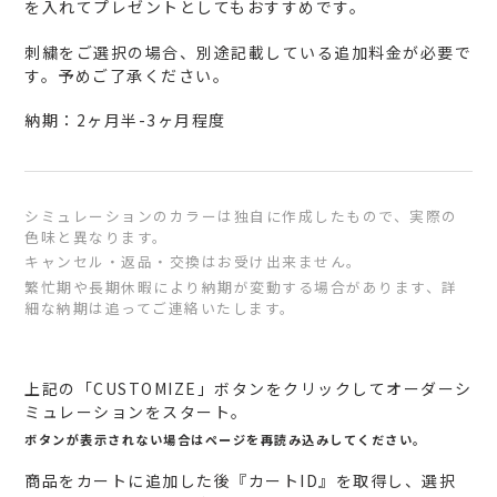
を入れてプレゼントとしてもおすすめです。
刺繍をご選択の場合、別途記載している追加料金が必要で
す。予めご了承ください。
納期：2ヶ月半-3ヶ月程度
シミュレーションのカラーは独自に作成したもので、実際の
色味と異なります。
キャンセル・返品・交換はお受け出来ません。
繁忙期や長期休暇により納期が変動する場合があります、詳
細な納期は追ってご連絡いたします。
カ
ー
上記の「CUSTOMIZE」ボタンをクリックしてオーダーシ
ト
ミュレーションをスタート。
に
ボタンが表示されない場合はページを再読み込みしてください。
商
商品をカートに追加した後『カートID』を取得し、選択
品