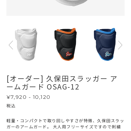
[オーダー] 久保田スラッガー ア
ームガード OSAG-12
通
¥7,920 - 10,120
常
税込
価
格
軽量・コンパクトで取り回しやすさが特徴、久保田スラッ
ガーのアームガード。 大人用フリーサイズですので刺繍