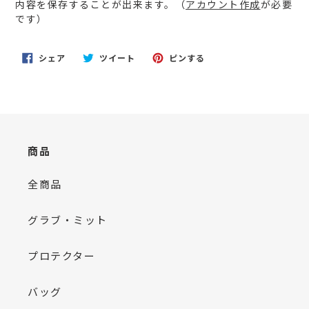
内容を保存することが出来ます。（
アカウント作成
が必要
を
です）
追
加
す
FACEBOOK
TWITTER
PINTEREST
シェア
ツイート
ピンする
る
で
に
で
シ
投
ピ
ェ
稿
ン
ア
す
す
す
る
る
る
商品
全商品
グラブ・ミット
プロテクター
バッグ