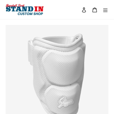
コ
ン
ログイン
カート
テ
ン
ツ
に
ス
キ
ッ
プ
す
る