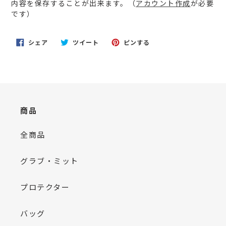
内容を保存することが出来ます。（
アカウント作成
が必要
を
です）
追
加
す
FACEBOOK
TWITTER
PINTEREST
シェア
ツイート
ピンする
る
で
に
で
シ
投
ピ
ェ
稿
ン
ア
す
す
す
る
る
る
商品
全商品
グラブ・ミット
プロテクター
バッグ