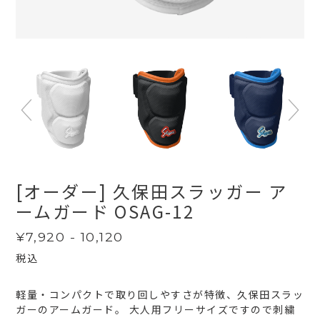
[オーダー] 久保田スラッガー ア
ームガード OSAG-12
通
¥7,920 - 10,120
常
税込
価
格
軽量・コンパクトで取り回しやすさが特徴、久保田スラッ
ガーのアームガード。 大人用フリーサイズですので刺繍