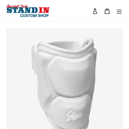
コ
ン
ログイン
カート
テ
ン
ツ
に
ス
キ
ッ
プ
す
る