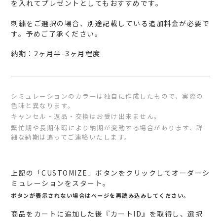
を入れてプレゼントとしてもおすすめです。
刺繍をご選択の場合、別途記載している追加料金が必要で
す。予めご了承ください。
納期：2ヶ月半-3ヶ月程度
シミュレーションのカラーは独自に作成したもので、実際の
色味と異なります。
キャンセル・返品・交換はお受け出来ません。
繁忙期や長期休暇により納期が変動する場合があります、詳
細な納期は追ってご連絡いたします。
カ
ー
上記の「CUSTOMIZE」ボタンをクリックしてオーダーシ
ト
ミュレーションをスタート。
に
ボタンが表示されない場合はページを再読み込みしてください。
商
商品をカートに追加した後『カートID』を取得し、選択
品