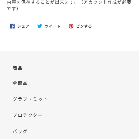
内容を保存することが出来ます。（
アカウント作成
が必要
を
です）
追
加
す
FACEBOOK
TWITTER
PINTEREST
シェア
ツイート
ピンする
る
で
に
で
シ
投
ピ
ェ
稿
ン
ア
す
す
す
る
る
る
商品
全商品
グラブ・ミット
プロテクター
バッグ