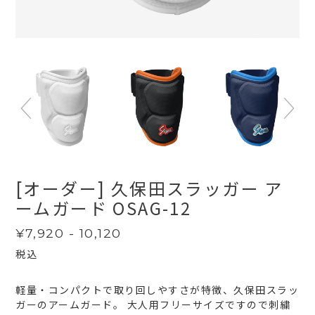
[オーダー] 久保田スラッガー ア
ームガード OSAG-12
通
¥7,920 - 10,120
常
税込
価
格
軽量・コンパクトで取り回しやすさが特徴、久保田スラッ
ガーのアームガード。 大人用フリーサイズですので刺繍