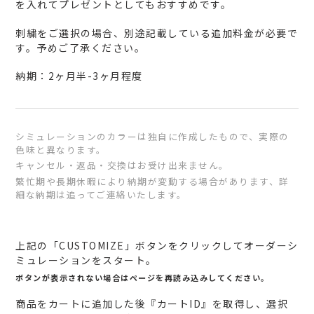
を入れてプレゼントとしてもおすすめです。
刺繍をご選択の場合、別途記載している追加料金が必要で
す。予めご了承ください。
納期：2ヶ月半-3ヶ月程度
シミュレーションのカラーは独自に作成したもので、実際の
色味と異なります。
キャンセル・返品・交換はお受け出来ません。
繁忙期や長期休暇により納期が変動する場合があります、詳
細な納期は追ってご連絡いたします。
カ
ー
上記の「CUSTOMIZE」ボタンをクリックしてオーダーシ
ト
ミュレーションをスタート。
に
ボタンが表示されない場合はページを再読み込みしてください。
商
商品をカートに追加した後『カートID』を取得し、選択
品