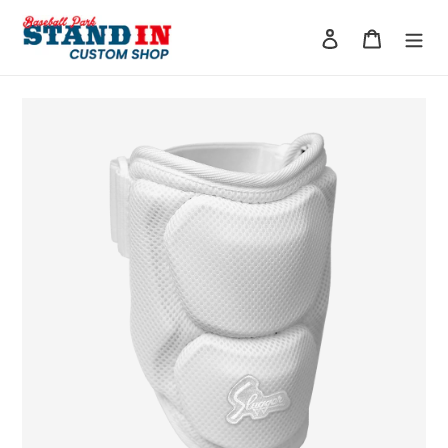
コ
ン
ログイン
カート
テ
ン
ツ
に
ス
キ
ッ
プ
す
る