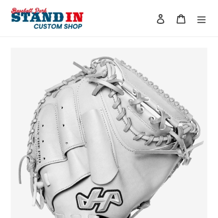
コ
ン
ログイン
カート
テ
ン
ツ
に
ス
キ
ッ
プ
す
る