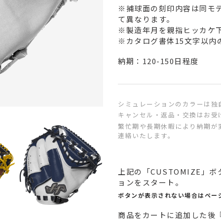
※捕球面の刻印内容は同モ
て異なります。
※製造年月を親指ヒッカケ
※カタログ書体15文字以内
納期：120-150日程度
シミュレーションのカラーは独
キャンセル・返品・交換はお受
繁忙期や長期休暇により納期が
連絡いたします。
カ
上記の「CUSTOMIZE
ー
ョンをスタート。
ト
に
ボタンが表示されない場合はペー
商
商品をカートに追加した後『
品