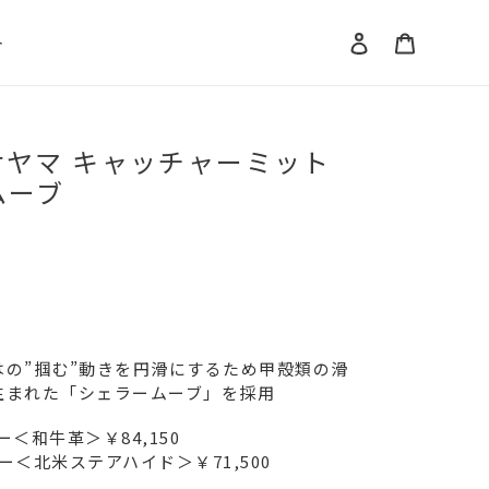
ログイン
カート
ト
タケヤマ キャッチャーミット
ムーブ
の”掴む”動きを円滑にするため甲殻類の滑
生まれた「シェラームーブ」を採用
＜和牛革＞￥84,150
＜北米ステアハイド＞￥71,500