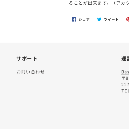
ることが出来ます。（
アカ
を
追
加
FACEBOOK
TWI
シェア
ツイート
す
で
に
シ
投
る
ェ
稿
ア
す
す
る
る
サポート
運
お問い合わせ
Ba
〒
21
TE