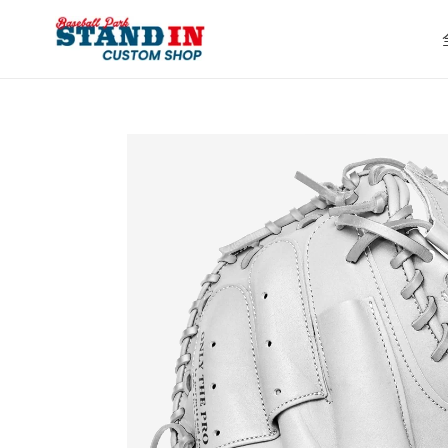
コ
ン
テ
ン
ツ
に
ス
キ
ッ
プ
す
る