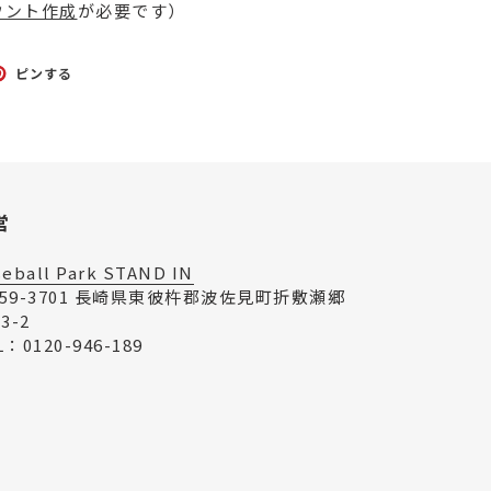
ウント作成
が必要です）
TTER
PINTEREST
ピンする
で
ピ
ン
す
る
営
seball Park STAND IN
859-3701 長崎県東彼杵郡波佐見町折敷瀬郷
73-2
L：0120-946-189