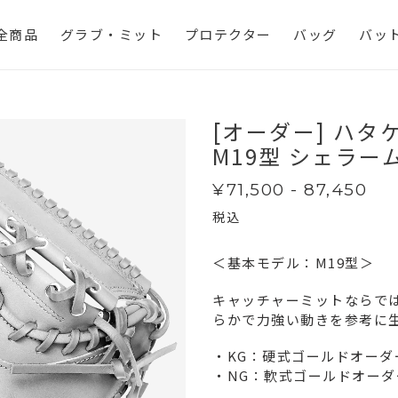
全商品
グラブ・ミット
プロテクター
バッグ
バッ
[オーダー] ハ
M19型 シェラー
通
¥71,500 - 87,450
常
税込
価
格
＜基本モデル：M19型＞
キャッチャーミットならでは
らかで力強い動きを参考に
・KG：硬式ゴールドオーダー
・NG：軟式ゴールドオーダー